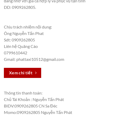
đáng nhớ với giá cả hợp lý và phục vụ tận tình
DD: 0909262805.
Chịu trách nhiệm nội dung:
Ông Nguyễn Tấn Phat
Sdt: 0909262805
Liên hệ Quãng Cáo
0799610442
Gmail: phattaxi10512@gmail.com
Xem chi tiết
Thông tin thanh toán:
Chủ Tài Khoản : Nguyễn Tấn Phát
BIDV:0909262805 CN Sa Đéc
Momo:0909262805 Nguyễn Tấn Phát