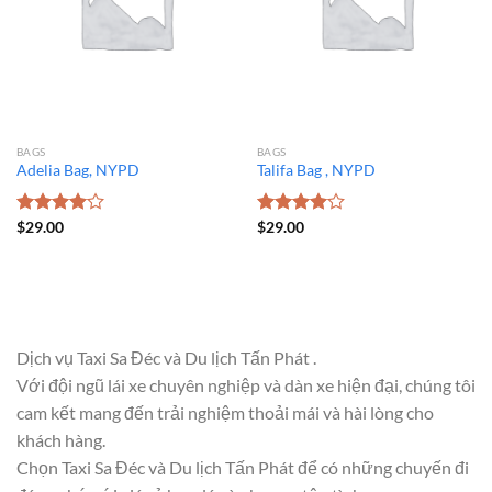
BAGS
BAGS
Adelia Bag, NYPD
Talifa Bag , NYPD
Được
$
29.00
Được
$
29.00
xếp hạng
xếp hạng
4.00
5
4.00
5
sao
sao
Dịch vụ Taxi Sa Đéc và Du lịch Tấn Phát .
Với đội ngũ lái xe chuyên nghiệp và dàn xe hiện đại, chúng tôi
cam kết mang đến trải nghiệm thoải mái và hài lòng cho
khách hàng.
Chọn Taxi Sa Đéc và Du lịch Tấn Phát để có những chuyến đi