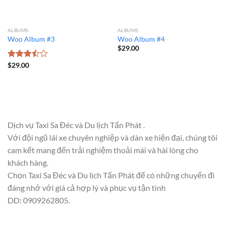
ALBUMS
ALBUMS
Woo Album #3
Woo Album #4
$
29.00
Được
$
29.00
xếp
hạng
3.50
5
sao
Dịch vụ Taxi Sa Đéc và Du lịch Tấn Phát .
Với đội ngũ lái xe chuyên nghiệp và dàn xe hiện đại, chúng tôi
cam kết mang đến trải nghiệm thoải mái và hài lòng cho
khách hàng.
Chọn Taxi Sa Đéc và Du lịch Tấn Phát để có những chuyến đi
đáng nhớ với giá cả hợp lý và phục vụ tận tình
DD: 0909262805.