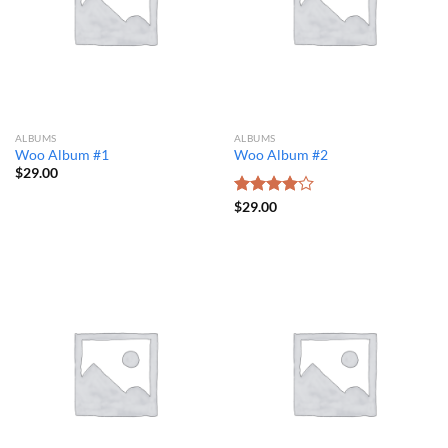
ALBUMS
ALBUMS
Woo Album #1
Woo Album #2
$
29.00
Được
$
29.00
xếp hạng
4.00
5
sao