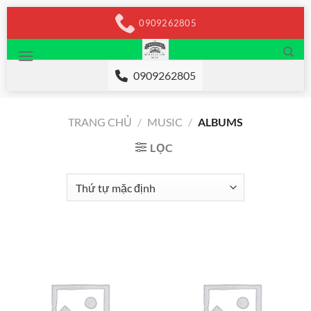
Chuyển
0909262805
đến
nội
dung
0909262805
TRANG CHỦ
/
MUSIC
/
ALBUMS
LỌC