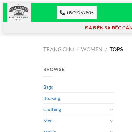
Chuyển
đến
0909262805
nội
dung
ĐÃ ĐẾN SA ĐÉC CẦN 
TRANG CHỦ
/
WOMEN
/
TOPS
BROWSE
Bags
Booking
Clothing
Men
Music