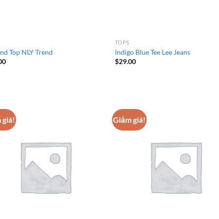
TOPS
nd Top NLY Trend
Indigo Blue Tee Lee Jeans
00
$
29.00
 giá!
Giảm giá!