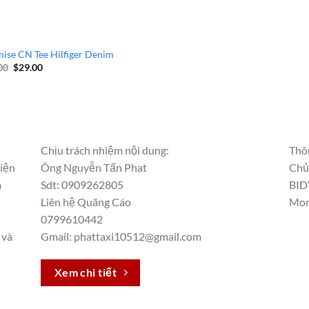
nise CN Tee Hilfiger Denim
00
$
29.00
Chịu trách nhiệm nội dung:
Thôn
hiện
Ông Nguyễn Tấn Phat
Chủ
m
Sdt: 0909262805
BID
Liên hệ Quãng Cáo
Mom
0799610442
 và
Gmail: phattaxi10512@gmail.com
Xem chi tiết