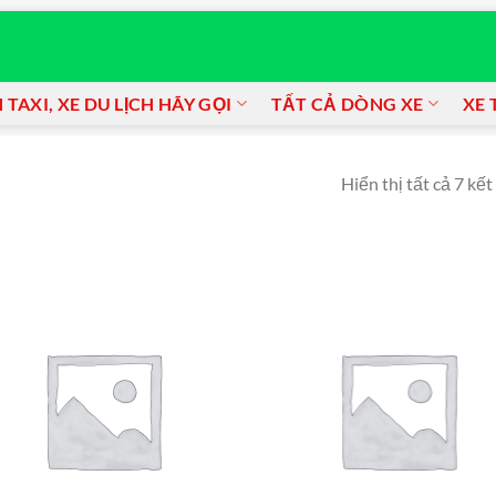
TAXI, XE DU LỊCH HÃY GỌI
TẤT CẢ DÒNG XE
XE 
Hiển thị tất cả 7 kết