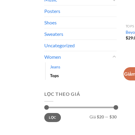
Posters
Shoes
TOPS
Beyo
Sweaters
$
29.
Uncategorized
Women
Jeans
Giảm
Tops
LỌC THEO GIÁ
Giá
Giá
Giá
$20
—
$30
LỌC
thấp
cao
nhất
nhất