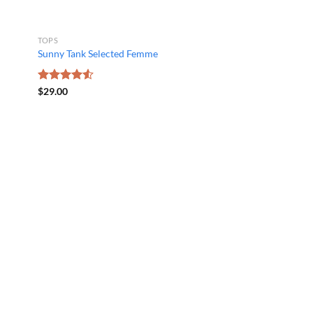
TOPS
Sunny Tank Selected Femme
Được xếp
$
29.00
hạng
4.50
5 sao