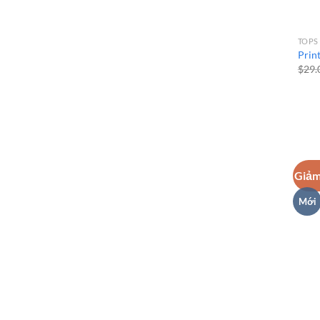
TOPS
Prin
$
29.
Giảm
Mới