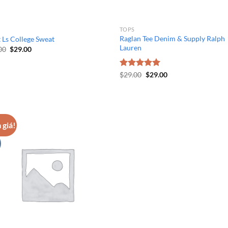
TOPS
Raglan Tee Denim & Supply Ralph
t Ls College Sweat
Lauren
00
$
29.00
Được xếp
$
29.00
$
29.00
hạng
5.00
5 sao
 giá!