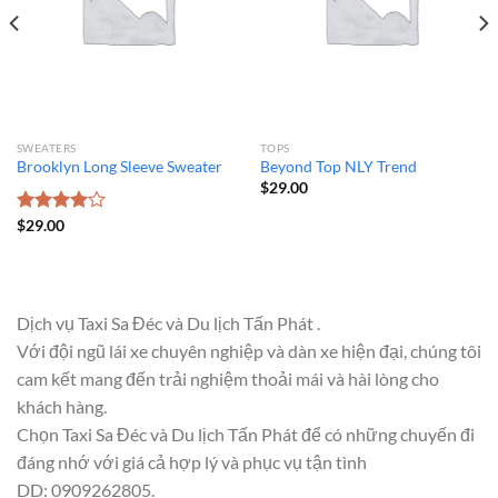
SWEATERS
TOPS
Brooklyn Long Sleeve Sweater
Beyond Top NLY Trend
$
29.00
Được
$
29.00
xếp hạng
4.00
5
sao
Dịch vụ Taxi Sa Đéc và Du lịch Tấn Phát .
Với đội ngũ lái xe chuyên nghiệp và dàn xe hiện đại, chúng tôi
cam kết mang đến trải nghiệm thoải mái và hài lòng cho
khách hàng.
Chọn Taxi Sa Đéc và Du lịch Tấn Phát để có những chuyến đi
đáng nhớ với giá cả hợp lý và phục vụ tận tình
DD: 0909262805.