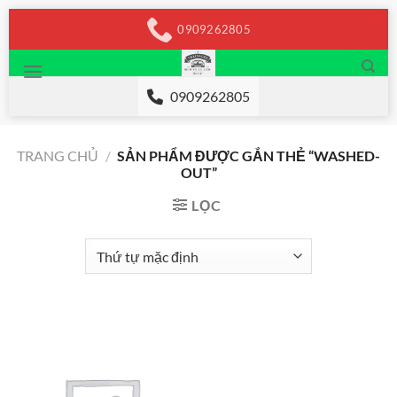
Chuyển
0909262805
đến
nội
dung
0909262805
TRANG CHỦ
/
SẢN PHẨM ĐƯỢC GẮN THẺ “WASHED-
OUT”
LỌC