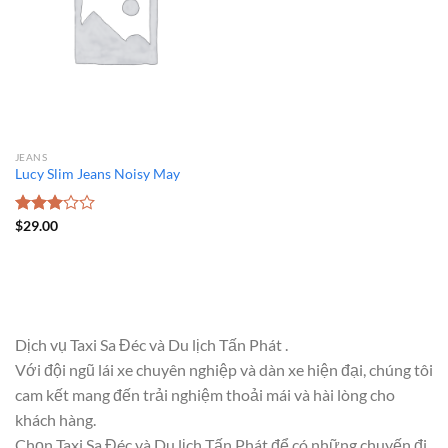
JEANS
Lucy Slim Jeans Noisy May
Được
$
29.00
xếp
hạng
3.00
5
sao
Dịch vụ Taxi Sa Đéc và Du lịch Tấn Phát .
Với đội ngũ lái xe chuyên nghiệp và dàn xe hiện đại, chúng tôi
cam kết mang đến trải nghiệm thoải mái và hài lòng cho
khách hàng.
Chọn Taxi Sa Đéc và Du lịch Tấn Phát để có những chuyến đi