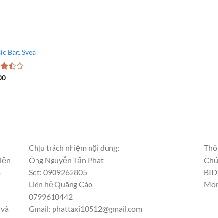
ic Bag, Svea
c
00
5
Chịu trách nhiệm nội dung:
Thôn
hiện
Ông Nguyễn Tấn Phat
Chủ
m
Sdt: 0909262805
BID
Liên hệ Quãng Cáo
Mom
0799610442
 và
Gmail: phattaxi10512@gmail.com