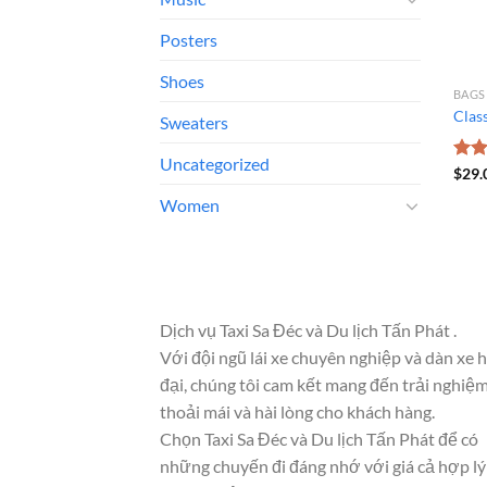
Posters
Shoes
BAGS
Class
Sweaters
Uncategorized
Đượ
$
29.
xếp
Women
hạng
3.50
sao
Dịch vụ Taxi Sa Đéc và Du lịch Tấn Phát .
Với đội ngũ lái xe chuyên nghiệp và dàn xe 
đại, chúng tôi cam kết mang đến trải nghiệ
thoải mái và hài lòng cho khách hàng.
Chọn Taxi Sa Đéc và Du lịch Tấn Phát để có
những chuyến đi đáng nhớ với giá cả hợp lý