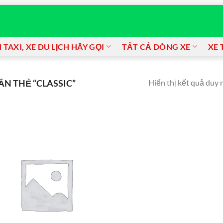
TAXI, XE DU LỊCH HÃY GỌI
TẤT CẢ DÒNG XE
XE 
Hiển thị kết quả duy 
N THẺ “CLASSIC”