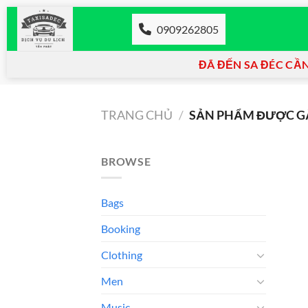
Chuyển
đến
0909262805
nội
dung
ĐÃ ĐẾN SA ĐÉC CẦN 
TRANG CHỦ
/
SẢN PHẨM ĐƯỢC GẮ
BROWSE
Bags
Booking
Clothing
Men
Music