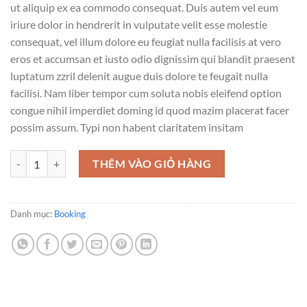
ut aliquip ex ea commodo consequat. Duis autem vel eum
iriure dolor in hendrerit in vulputate velit esse molestie
consequat, vel illum dolore eu feugiat nulla facilisis at vero
eros et accumsan et iusto odio dignissim qui blandit praesent
luptatum zzril delenit augue duis dolore te feugait nulla
facilisi. Nam liber tempor cum soluta nobis eleifend option
congue nihil imperdiet doming id quod mazim placerat facer
possim assum. Typi non habent claritatem insitam
Yoga Course số lượng
THÊM VÀO GIỎ HÀNG
Danh mục:
Booking