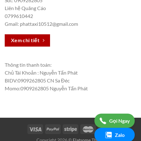
Sdt: 0909262805
Liên hệ Quãng Cáo
0799610442
Gmail: phattaxi10512@gmail.com
Xem chi tiết
Thông tin thanh toán:
Chủ Tài Khoản : Nguyễn Tấn Phát
BIDV:0909262805 CN Sa Đéc
Momo:0909262805 Nguyễn Tấn Phát
Gọi Ngay
Zalo
Copyright 2026 ©
Flatsome Theme